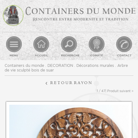
MENU
ACCUEIL
RECHERCHE
COMPTE
CONTACT
Containers du monde
.
DECORATION
.
Décorations murales
. Arbre
de vie sculpté bois de suar
retour
rayon
1 / 47
| Produit suivant >