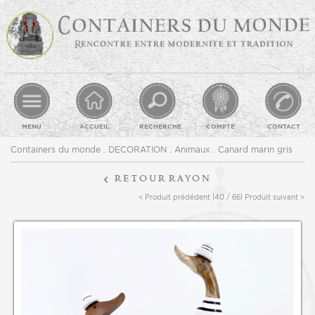
MENU
ACCUEIL
RECHERCHE
COMPTE
CONTACT
Containers du monde
.
DECORATION
.
Animaux
. Canard marin gris
retour
rayon
< Produit prédédent |
40 / 66
| Produit suivant >