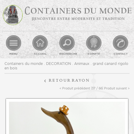
MENU
ACCUEIL
RECHERCHE
COMPTE
CONTACT
Containers du monde
.
DECORATION
.
Animaux
. grand canard rigolo
en bois
retour
rayon
< Produit prédédent |
37 / 66
| Produit suivant >