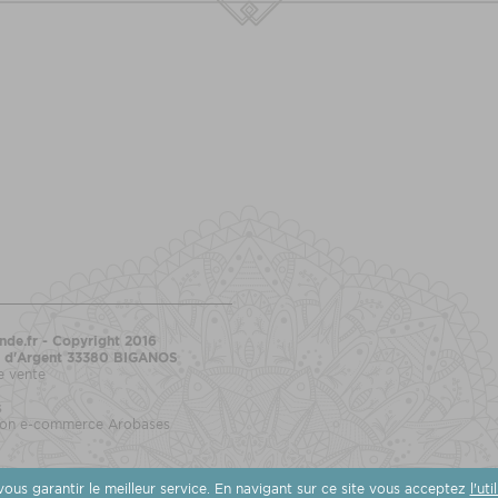
nde.fr
- Copyright 2016
e d'Argent 33380 BIGANOS
e vente
s
ution e-commerce
Arobases
 vous garantir le meilleur service. En navigant sur ce site vous acceptez
l'ut