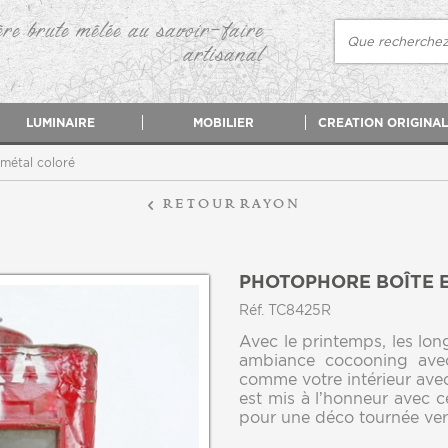
re brute mêlée au savoir-faire
artisanal
LUMINAIRE
MOBILIER
CREATION ORIGINAL
métal coloré
retour
rayon
PHOTOPHORE BOÎTE 
Réf. TC8425R
Avec le printemps, les lon
ambiance cocooning avec
comme votre intérieur avec
est mis à l’honneur avec 
pour une déco tournée vers